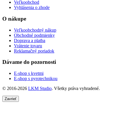
Veľkoobchod
Vyhlásenia o zhode
O nákupe
Veľkoobchodný nákup
Obchodné podmienky
Doprava a platba
Vrátenie tovaru
Reklamačný poriadok
Dávame do pozornosti
E-shop s kvetmi
E-shop s pyrotechnikou
© 2016-2026
LKM Studio
. Všetky práva vyhradené.
Zavrieť