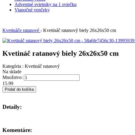
Adventné svietniky na 1 sviečku
Vianočné venčeky
Kvetináče ratanové
-
Kvetináč ratanový biely 26x26x50 cm
Kvetináč ratanový biely 26x26x50 cm
Kategória :
Kvetináč ratanový
Na sklade
Množstvo:
15.99
Pridať do košíka
Detaily:
Komentáre: