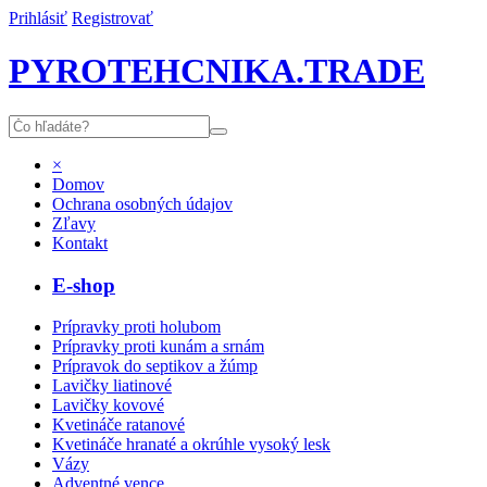
Prihlásiť
Registrovať
PYROTEHCNIKA.TRADE
×
Domov
Ochrana osobných údajov
Zľavy
Kontakt
E-shop
Prípravky proti holubom
Prípravky proti kunám a srnám
Prípravok do septikov a žúmp
Lavičky liatinové
Lavičky kovové
Kvetináče ratanové
Kvetináče hranaté a okrúhle vysoký lesk
Vázy
Adventné vence